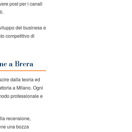
vere post per i canali
i.
sviluppo del business e
ato competitivo di
one a Brera
uscire dalla teoria ed
attoria a Milano. Ogni
 modo professionale e
lla recensione,
tiene una bozza