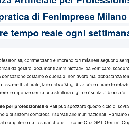
 pratica di FenImprese Milano
re tempo reale ogni settiman
rofessionisti, commercianti e imprenditori milanesi seguono semp
mail da gestire, documenti amministrativi da verificare, scadenze
 La sensazione costante è quella di non avere mai abbastanza te
crescere il fatturato, fare networking di valore e curare le relazi
rrere le urgenze senza una struttura digitale rischia di bloccare 
iale per professionisti e PMI
può spezzare questo ciclo di sovr
che o di sistemi complessi riservati alle multinazionali. Parliamo d
o dal computer o dallo smartphone — come ChatGPT, Gemini, Co