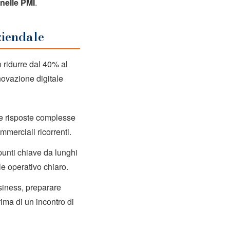
nelle PMI
.
ziendale
ò ridurre dal 40% al
novazione digitale
re risposte complesse
mmerciali ricorrenti.
punti chiave da lunghi
le operativo chiaro.
siness, preparare
rima di un incontro di