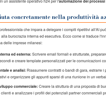
in un assistente operativo h24 per l'
automazione dei processi 
aiuta concretamente nella produttività a
rofessionista che impara a delegare i compiti ripetitivi all'AI pu
alla burocrazia interna ed esecutiva. Ecco come si traduce l'in
na delle imprese milanesi:
terna ed esterna:
Scrivere email formali e strutturate, prepara
 secondi e creare template personalizzati per le comunicazioni co
ale e analisi:
Riassumere contratti o bandi di gara, estrarre i 
tivi e organizzare gli appunti sparsi di una riunione in un verba
sviluppo commerciale:
Creare la struttura di una proposta di bu
 clienti e analizzare i profili dei potenziali partner commerciali p