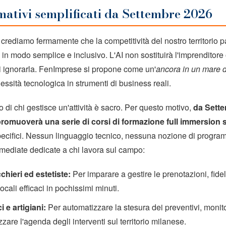
rmativi semplificati da Settembre 2026
rediamo fermamente che la competitività del nostro territorio pa
 in modo semplice e inclusivo. L'AI non sostituirà l'imprenditore 
di ignorarla. FenImprese si propone come un'
ancora in un mare d
ssità tecnologica in strumenti di business reali.
di chi gestisce un'attività è sacro. Per questo motivo,
da Sett
omuoverà una serie di corsi di formazione full immersion s
 specifici. Nessun linguaggio tecnico, nessuna nozione di progr
mmediate dedicate a chi lavora sul campo:
chieri ed estetiste:
Per imparare a gestire le prenotazioni, fideli
cali efficaci in pochissimi minuti.
i e artigiani:
Per automatizzare la stesura dei preventivi, monito
zare l'agenda degli interventi sul territorio milanese.