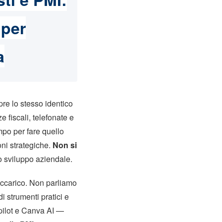
 per
a
re lo stesso identico
 fiscali, telefonate e
mpo per fare quello
oni strategiche.
Non si
lo sviluppo aziendale.
accarico. Non parliamo
i strumenti pratici e
pilot e Canva AI —