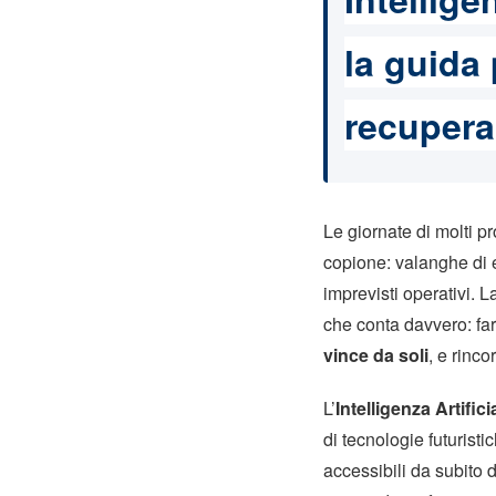
la guida
recupera
Le giornate di molti p
copione: valanghe di e
imprevisti operativi.
che conta davvero: far 
vince da soli
, e rinco
L’
Intelligenza Artific
di tecnologie futuristi
accessibili da subit