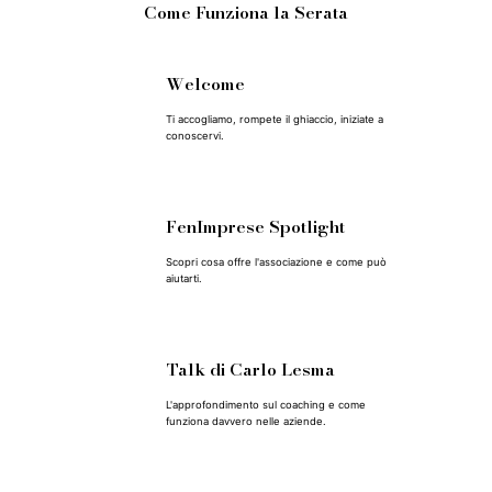
Come Funziona la Serata
Welcome
1
Ti accogliamo, rompete il ghiaccio, iniziate a
conoscervi.
FenImprese Spotlight
2
Scopri cosa offre l'associazione e come può
aiutarti.
Talk di Carlo Lesma
3
L'approfondimento sul coaching e come
funziona davvero nelle aziende.