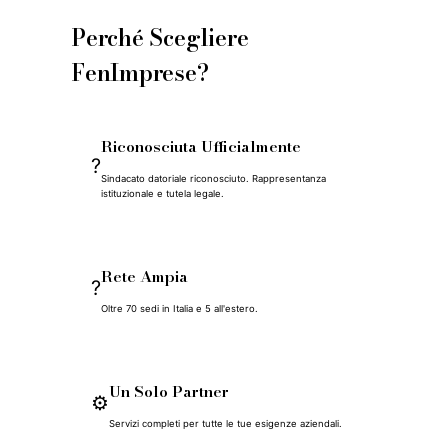
Perché Scegliere
FenImprese?
Riconosciuta Ufficialmente
?️
Sindacato datoriale riconosciuto. Rappresentanza
istituzionale e tutela legale.
Rete Ampia
?
Oltre 70 sedi in Italia e 5 all'estero.
Un Solo Partner
⚙️
Servizi completi per tutte le tue esigenze aziendali.