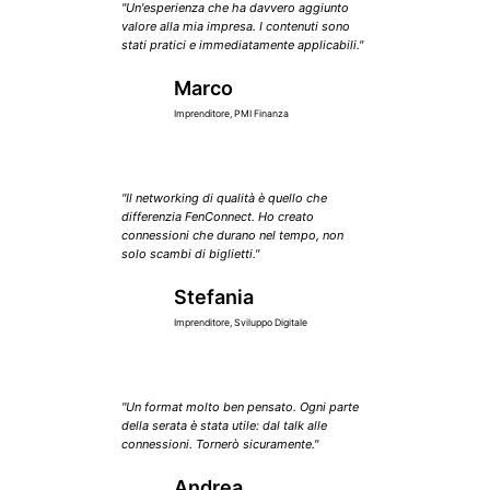
"Un'esperienza che ha davvero aggiunto
valore alla mia impresa. I contenuti sono
stati pratici e immediatamente applicabili."
Marco
M
Imprenditore, PMI Finanza
"Il networking di qualità è quello che
differenzia FenConnect. Ho creato
connessioni che durano nel tempo, non
solo scambi di biglietti."
Stefania
S
Imprenditore, Sviluppo Digitale
"Un format molto ben pensato. Ogni parte
della serata è stata utile: dal talk alle
connessioni. Tornerò sicuramente."
Andrea