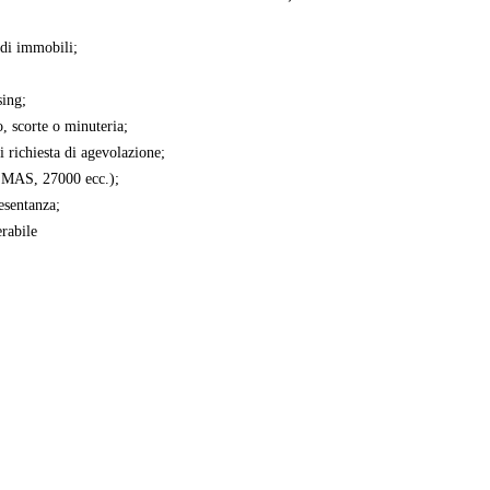
 di immobili;
sing;
o, scorte o minuteria;
i richiesta di agevolazione;
, EMAS, 27000 ecc.);
resentanza;
erabile