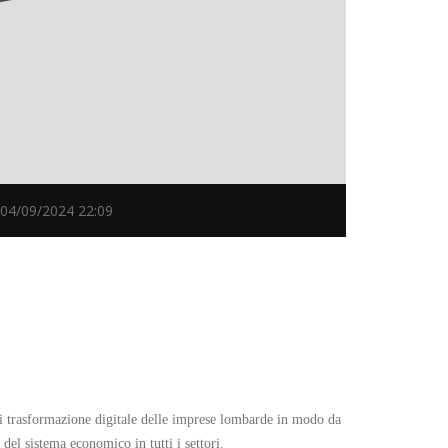
4/09/2024 22:09
di trasformazione digitale delle imprese lombarde in modo da
del sistema economico in tutti i settori.