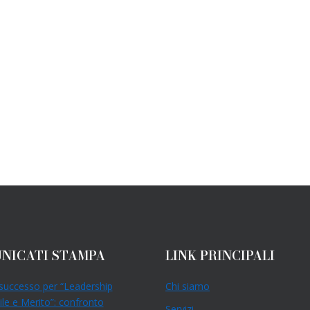
NICATI STAMPA
LINK PRINCIPALI
successo per “Leadership
Chi siamo
le e Merito”: confronto
Servizi