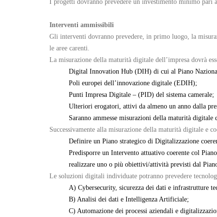
I progetti dovranno prevedere un investimento minimo pari 
Interventi ammissibili
Gli interventi dovranno prevedere, in primo luogo, la misurazi
le aree carenti.
La misurazione della maturità digitale dell’impresa dovrà esse
Digital Innovation Hub (DIH) di cui al Piano Naziona
Poli europei dell’innovazione digitale (EDIH);
Punti Impresa Digitale – (PID) del sistema camerale;
Ulteriori erogatori, attivi da almeno un anno dalla pr
Saranno ammesse misurazioni della maturità digitale de
Successivamente alla misurazione della maturità digitale e coe
Definire un Piano strategico di Digitalizzazione coeren
Predisporre un Intervento attuativo coerente col Piano s
realizzare uno o più obiettivi/attività previsti dal Pian
Le soluzioni digitali individuate potranno prevedere tecnologi
A) Cybersecurity, sicurezza dei dati e infrastrutture t
B) Analisi dei dati e Intelligenza Artificiale;
C) Automazione dei processi aziendali e digitalizzazion