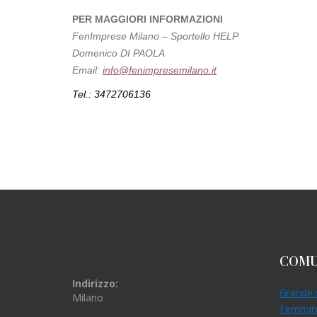
PER MAGGIORI INFORMAZIONI
FenImprese Milano – Sportello HELP
Domenico DI PAOLA
Email:
info@fenimpresemilano.it
Tel.: 3472706136
COMU
Indirizzo:
Grande 
Milano
Femmini