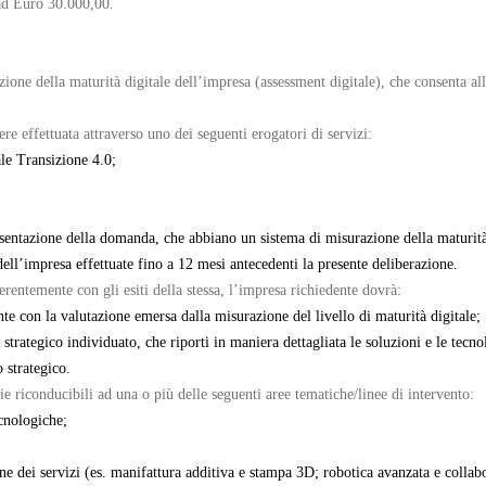
ad Euro 30.000,00.
one della maturità digitale dell’impresa (assessment digitale), che consenta alle
re effettuata attraverso uno dei seguenti erogatori di servizi:
le Transizione 4.0;
esentazione della domanda, che abbiano un sistema di misurazione della maturità
ll’impresa effettuate fino a 12 mesi antecedenti la presente deliberazione.
rentemente con gli esiti della stessa, l’impresa richiedente dovrà:
te con la valutazione emersa dalla misurazione del livello di maturità digitale;
trategico individuato, che riporti in maniera dettagliata le soluzioni e le tecnol
o strategico.
e riconducibili ad una o più delle seguenti aree tematiche/linee di intervento:
ecnologiche;
e dei servizi (es. manifattura additiva e stampa 3D; robotica avanzata e collabo