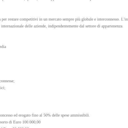
à per restare competitivi in un mercato sempre più globale e interconnesso. L'
tà internazionale delle aziende, indipendentemente dal settore di appartenenza.
rdia
connesse;
ici;
oncesso ed erogato fino al 50% delle spese ammissibili.
porto di Euro 100.000,00