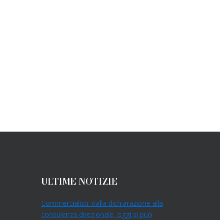
ULTIME NOTIZIE
Commercialisti: dalla dichiarazione alla
consulenza direzionale, oggi si può